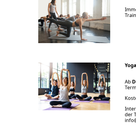
Imm
Trai
Yoga
Ab
D
Term
Kost
Inte
der 
info