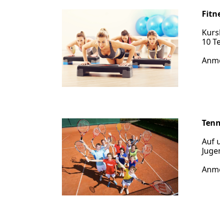
Fitn
Kursb
10 T
Anme
Tenn
Auf u
Juge
Anme