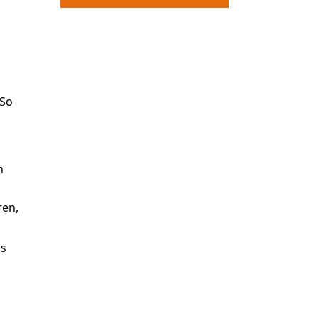
 So
n
ren,
as