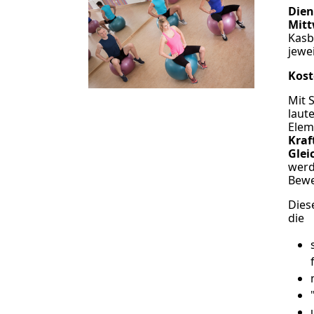
Dien
Mitt
Kasb
jewe
Kost
Mit 
laut
Elem
Kraf
Glei
werd
Bewe
Dies
die