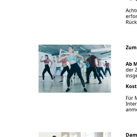
Acht
erfo
Rück
Zum
Ab 
der 
insg
Kost
Für M
Inte
anme
Dam