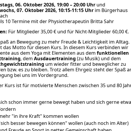
stags, 06. Oktober 2026, 19:00 – 20:00 Uhr
und
wochs, 07. Oktober 2026, 10:15-11:15 Uhr
im Bürgerhaus
ach
ils 10 Termine mit der Physiotherapeutin Britta Sahr
en:
Für Mitglieder 35,00 € und für Nicht-Mitglieder 60,00 €.
Spaß an Bewegung zu mehr Freude & Leichtigkeit im Alltag.
et das Motto für diesen Kurs. In diesem Kurs verbinden wir
ente aus dem Yoga mit Elementen aus dem
funktionellen
ttraining
, dem
Ausdauertraining
(zu Musik) und dem
chgewichtstraining
um wieder fitter und beweglicher zu
en bzw. es zu bleiben. Trotz allem Ehrgeiz steht der Spaß a
gung bei uns im Vordergrund.
er Kurs ist für motivierte Menschen zwischen 35 und 80 Jah
sich schon immer gerne bewegt haben und sich gerne etw
fordern
mehr "in ihre Kraft" kommen wollen
"sich besser bewegen können" wollen (auch noch im Alter)
und Freude an Sport in netter Gemeinschaft haben