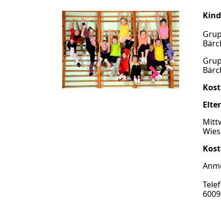
Kind
Grup
Bärc
Grup
Bärc
Kost
Elte
Mitt
Wies
Kos
Anme
Tele
6009